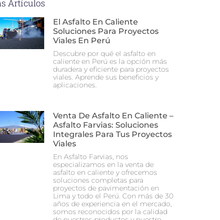
s Artículos
El Asfalto En Caliente
Soluciones Para Proyectos
Viales En Perú
Descubre por qué el asfalto en
caliente en Perú es la opción más
duradera y eficiente para proyectos
viales. Aprende sus beneficios y
aplicaciones.
Venta De Asfalto En Caliente –
Asfalto Farvias: Soluciones
Integrales Para Tus Proyectos
Viales
En Asfalto Farvias, nos
especializamos en la venta de
asfalto en caliente y ofrecemos
soluciones completas para
proyectos de pavimentación en
Lima y todo el Perú. Con más de 30
años de experiencia en el mercado,
somos reconocidos por la calidad
de nuestros productos y nuestro