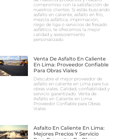
compromiso con la satisfacción de
nuestros clientes. Si estás buscando
asfalto en caliente, asfalto en frío,
mezcla asfáltica, imprimación,
riego de liga o servicios de fresado
asfáltico, te ofrecemos la mejor
calidad y asesoramiento
personalizado.
Venta De Asfalto En Caliente
En Lima: Proveedor Confiable
Para Obras Viales
Descubre el mejor proveedor de
asfalto en caliente en Lima para tus
obras viales. Calidad, confiabilidad y
servicio garantizado. Venta de
Asfalto en Caliente en Lima:
Proveedor Confiable para Obras
Viales
Asfalto En Caliente En Lima:
Mejores Precios Y Servicio