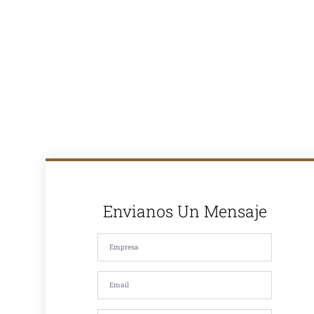
caliente y
ofrecemos
soluciones
completas para
proyectos de
pavimentación
en Lima y todo
el Perú. Con
más de 30
años de
experiencia en
el mercado,
somos
reconocidos
por la calidad
de nuestros
productos y
nuestro
compromiso
Envianos Un Mensaje
con la
satisfacción de
nuestros
clientes. Si
estás
buscando
asfalto en
caliente, asfalto
en frío, mezcla