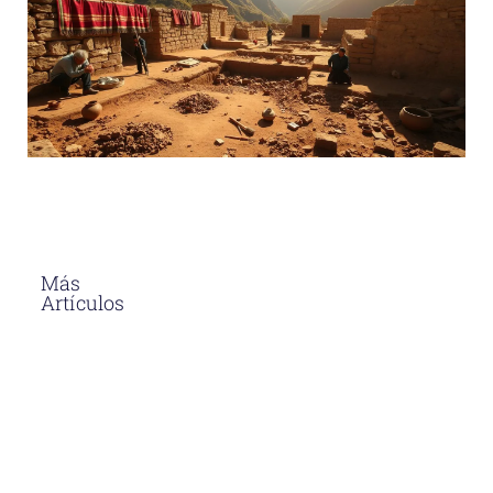
Más
Artículos
El Asfalto En
Caliente
Soluciones
Para
Proyectos
Viales En
Perú
Descubre