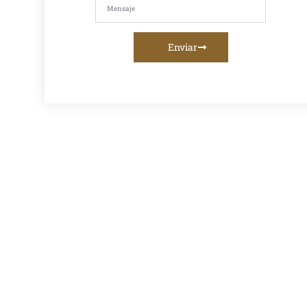
asfáltica,
imprimación,
riego de liga o
servicios de
fresado
Enviar
asfáltico, te
ofrecemos la
mejor calidad y
asesoramiento
personalizado.
Venta De
Asfalto En
Caliente En
Lima:
Proveedor
Confiable
Para Obras
Viales
Descubre el
mejor
proveedor
de asfalto en
caliente en
Lima para
tus obras
viales.
Calidad,