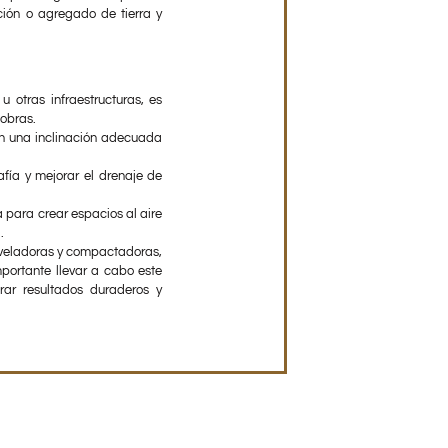
ción o agregado de tierra y
u otras infraestructuras, es
 obras.
con una inclinación adecuada
fía y mejorar el drenaje de
a para crear espacios al aire
.
iveladoras y compactadoras,
mportante llevar a cabo este
ar resultados duraderos y