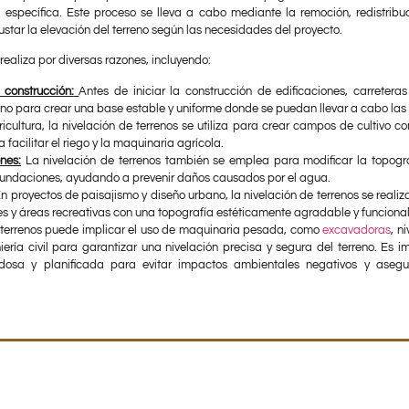
específica. Este proceso se lleva a cabo mediante la remoción, redistribu
ustar la elevación del terreno según las necesidades del proyecto.
 realiza por diversas razones, incluyendo:
 construcción:
Antes de iniciar la construcción de edificaciones, carreteras 
eno para crear una base estable y uniforme donde se puedan llevar a cabo las
icultura, la nivelación de terrenos se utiliza para crear campos de cultivo 
 facilitar el riego y la maquinaria agrícola.
nes:
La nivelación de terrenos también se emplea para modificar la topogra
nundaciones, ayudando a prevenir daños causados por el agua.
n proyectos de paisajismo y diseño urbano, la nivelación de terrenos se realiz
nes y áreas recreativas con una topografía estéticamente agradable y funcional
e terrenos puede implicar el uso de maquinaria pesada, como
excavadoras
, n
ería civil para garantizar una nivelación precisa y segura del terreno. Es i
osa y planificada para evitar impactos ambientales negativos y asegur