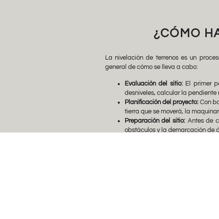
¿CÓMO HA
La nivelación de terrenos es un proces
general de cómo se lleva a cabo:
Evaluación del sitio:
El primer pa
desniveles, calcular la pendiente 
Planificación del proyecto:
Con bas
tierra que se moverá, la maquinar
Preparación del sitio:
Antes de co
obstáculos y la demarcación de á
Movimiento de tierra:
Se utiliza m
establecido. Se agregará tierra e
Compactación:
Una vez que la ti
Esto ayuda a prevenir el asentam
Acabado:
Se realizan ajustes fin
puede implicar la aplicación de c
Control de calidad:
Se llevan a 
estándares de calidad y segurida
Finalización:
Una vez completada la