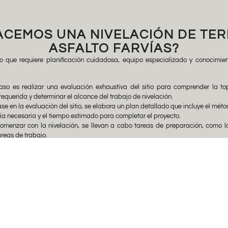
CEMOS UNA NIVELACIÓN DE TE
ASFALTO FARVÍAS?
o que requiere planificación cuidadosa, equipo especializado y conocimie
so es realizar una evaluación exhaustiva del sitio para comprender la topo
requerida y determinar el alcance del trabajo de nivelación.
e en la evaluación del sitio, se elabora un plan detallado que incluye el métod
ia necesaria y el tiempo estimado para completar el proyecto.
menzar con la nivelación, se llevan a cabo tareas de preparación, como la 
reas de trabajo.
aquinaria pesada, como excavadoras, niveladoras y compactadoras, para mover
n áreas bajas y se removerá en áreas elevadas para crear una superficie nivel
erra se ha redistribuido, se utiliza equipo de compactación para asegurar qu
iento y asegura una base sólida para futuras construcciones.
ales para garantizar que la superficie esté completamente nivelada y que cump
apas adicionales de tierra, la corrección de pendientes o la eliminación de irr
cabo inspecciones para verificar que la nivelación se haya realizado de
d.
 nivelación, se realiza la limpieza final del sitio y se retira cualquier equipo 