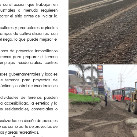
 construcción que trabajan en
dustriales a menudo requieren
arar el sitio antes de iniciar la
cultores y productores agrícolas
campos de cultivo eficientes, con
l riego, lo que puede mejorar el
dores de proyectos inmobiliarios
errenos para preparar el terreno
mplejos residenciales, centros
ades gubernamentales y locales
de terrenos para proyectos de
públicas, control de inundaciones
ndividuales de terrenos pueden
la accesibilidad, la estética y la
s residenciales, comerciales o
alizadas en diseño de paisajes
rrenos como parte de proyectos de
os y áreas recreativas.