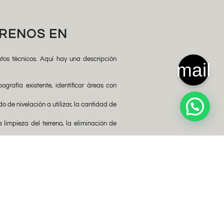
RRENOS EN
ntos técnicos. Aquí hay una descripción
mail
grafía existente, identificar áreas con
o de nivelación a utilizar, la cantidad de
limpieza del terreno, la eliminación de
 y redistribuir la tierra según el plan
ada.
e la superficie esté compacta y estable.
la con los requisitos del proyecto. Esto
egularidades.
 manera satisfactoria y se cumplan los
o material sobrante.