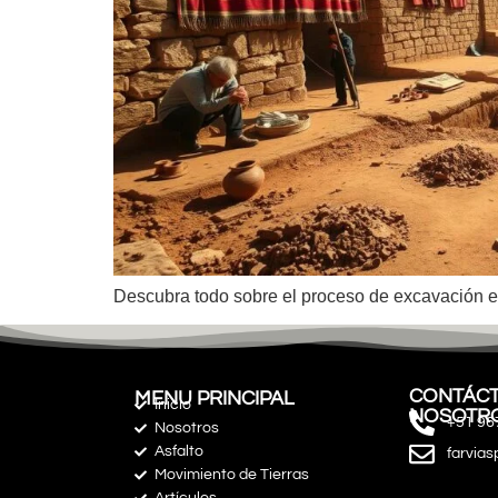
Descubra todo sobre el proceso de excavación en
CONTÁCT
MENU PRINCIPAL
Inicio
NOSOTR
+51 96
Nosotros
Asfalto
farvia
Movimiento de Tierras
Artículos