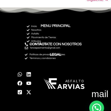
MENU PRINCIPAL
Inicio
Nosotros
Asfalto
Movimiento de Tierras
Artículos
CONTÁCTATE CON NOSOTROS
+51 967 292 235
farviaspavimentos@gmail.com
LEGAL
Políticas de privacidad y cookies
Términos y condiciones
mail