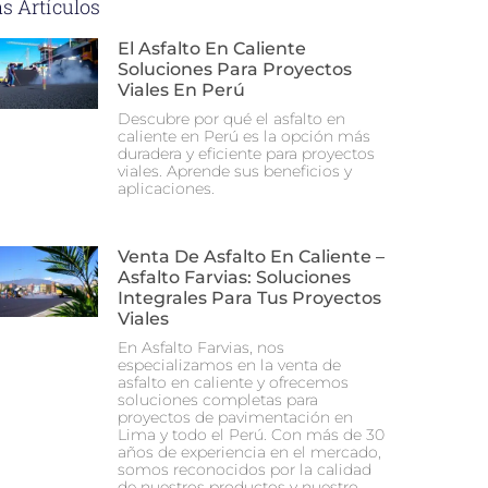
s Artículos
El Asfalto En Caliente
Soluciones Para Proyectos
Viales En Perú
Descubre por qué el asfalto en
caliente en Perú es la opción más
duradera y eficiente para proyectos
viales. Aprende sus beneficios y
aplicaciones.
Venta De Asfalto En Caliente –
Asfalto Farvias: Soluciones
Integrales Para Tus Proyectos
Viales
En Asfalto Farvias, nos
especializamos en la venta de
asfalto en caliente y ofrecemos
soluciones completas para
proyectos de pavimentación en
Lima y todo el Perú. Con más de 30
años de experiencia en el mercado,
somos reconocidos por la calidad
de nuestros productos y nuestro