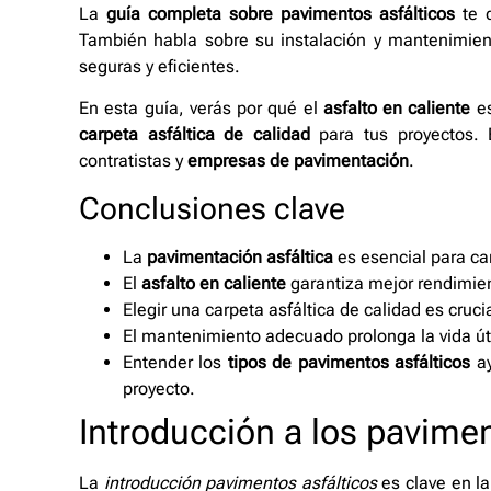
La
guía completa sobre pavimentos asfálticos
te d
También habla sobre su instalación y mantenimient
seguras y eficientes.
En esta guía, verás por qué el
asfalto en caliente
es
carpeta asfáltica de calidad
para tus proyectos. E
contratistas y
empresas de pavimentación
.
Conclusiones clave
La
pavimentación asfáltica
es esencial para car
El
asfalto en caliente
garantiza mejor rendimien
Elegir una carpeta asfáltica de calidad es cruci
El mantenimiento adecuado prolonga la vida út
Entender los
tipos de pavimentos asfálticos
ay
proyecto.
Introducción a los pavimen
La
introducción pavimentos asfálticos
es clave en la