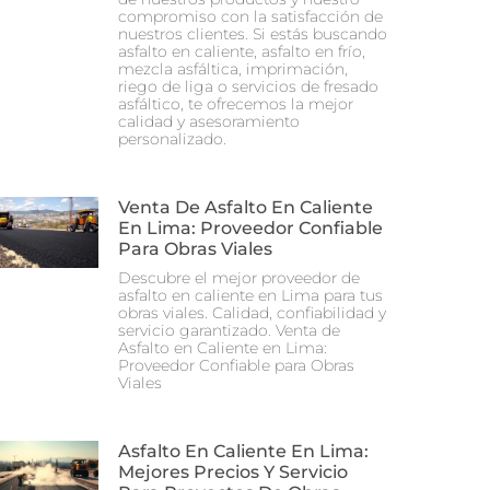
compromiso con la satisfacción de
nuestros clientes. Si estás buscando
asfalto en caliente, asfalto en frío,
mezcla asfáltica, imprimación,
riego de liga o servicios de fresado
asfáltico, te ofrecemos la mejor
calidad y asesoramiento
personalizado.
Venta De Asfalto En Caliente
En Lima: Proveedor Confiable
Para Obras Viales
Descubre el mejor proveedor de
asfalto en caliente en Lima para tus
obras viales. Calidad, confiabilidad y
servicio garantizado. Venta de
Asfalto en Caliente en Lima:
Proveedor Confiable para Obras
Viales
Asfalto En Caliente En Lima:
Mejores Precios Y Servicio