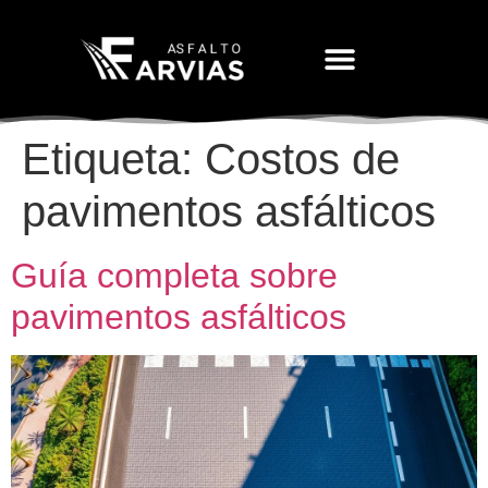
Movimiento De Tierras
Etiqueta:
Costos de
pavimentos asfálticos
Guía completa sobre
pavimentos asfálticos