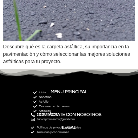
Descubre qué es la carpeta asfáltica, su importancia en la
pavimentación y cómo seleccionar las mejores soluciones
asfálticas para tu proyecto.
MENU PRINCIPAL
Inicio
Nosotros
Asfalto
Movimiento de Tierras
Artículos
CONTÁCTATE CON NOSOTROS
+51 967 292 235
farviaspavimentos@gmail.com
LEGAL
Políticas de privacidad y cookies
Términos y condiciones