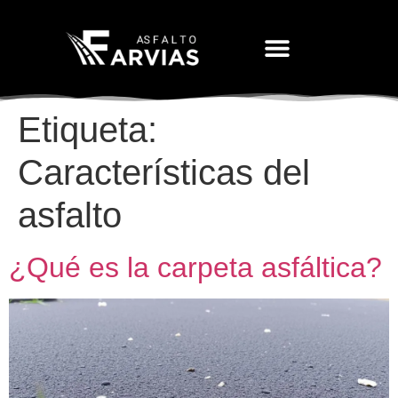
Movimiento De Tierras
Etiqueta:
Características del
asfalto
¿Qué es la carpeta asfáltica?