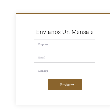
el mercado,
somos
reconocidos
por la calidad
de nuestros
productos y
nuestro
compromiso
Envianos Un Mensaje
con la
satisfacción de
nuestros
clientes. Si
estás
buscando
asfalto en
caliente, asfalto
en frío, mezcla
asfáltica,
imprimación,
riego de liga o
servicios de
fresado
Enviar
asfáltico, te
ofrecemos la
mejor calidad y
asesoramiento
personalizado.