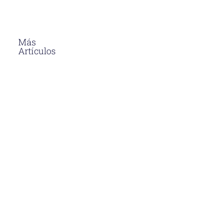
Más
Artículos
El Asfalto En
Caliente
Soluciones
Para
Proyectos
Viales En
Perú
Descubre
por qué el
asfalto en
caliente en
Perú es la
opción más
duradera y
eficiente
para
proyectos
viales.
Aprende sus