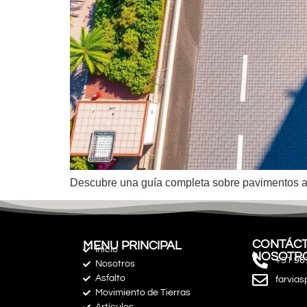
Descubre una guía completa sobre pavimentos asf
CONTÁCT
MENU PRINCIPAL
Inicio
NOSOTR
+51 96
Nosotros
Asfalto
farvia
Movimiento de Tierras
Artículos