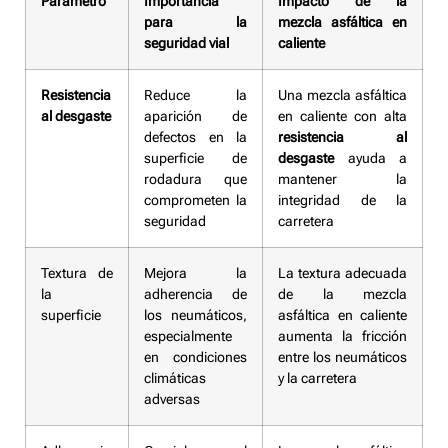
Parámetro
Importancia
Impacto de la
para la
mezcla asfáltica en
seguridad vial
caliente
Resistencia
Reduce la
Una mezcla asfáltica
al desgaste
aparición de
en caliente con alta
defectos en la
resistencia al
superficie de
desgaste
ayuda a
rodadura que
mantener la
comprometen la
integridad de la
seguridad
carretera
Textura de
Mejora la
La textura adecuada
la
adherencia de
de la mezcla
superficie
los neumáticos,
asfáltica en caliente
especialmente
aumenta la fricción
en condiciones
entre los neumáticos
climáticas
y la carretera
adversas