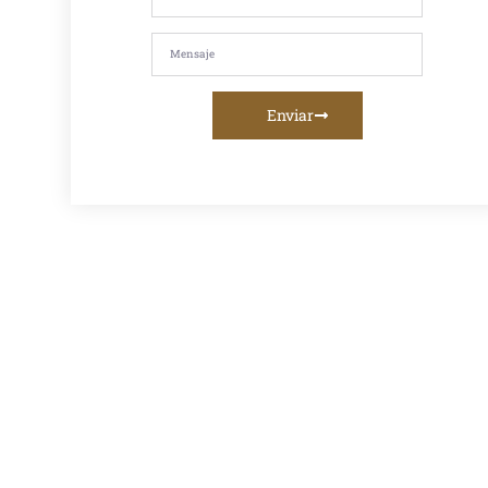
caliente, asfalto
en frío, mezcla
asfáltica,
imprimación,
riego de liga o
servicios de
fresado
Enviar
asfáltico, te
ofrecemos la
mejor calidad y
asesoramiento
personalizado.
Venta De
Asfalto En
Caliente En
Lima:
Proveedor
Confiable
Para Obras
Viales
Descubre el
mejor
proveedor
de asfalto en
caliente en
Lima para
tus obras