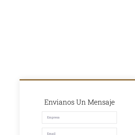
en la venta de
asfalto en
caliente y
ofrecemos
soluciones
completas para
proyectos de
pavimentación
en Lima y todo
el Perú. Con
más de 30
años de
experiencia en
el mercado,
somos
reconocidos
por la calidad
de nuestros
productos y
nuestro
compromiso
Envianos Un Mensaje
con la
satisfacción de
nuestros
clientes. Si
estás
buscando
asfalto en