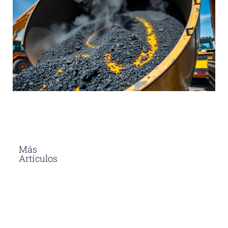
Más
Artículos
El Asfalto En
Caliente
Soluciones
Para
Proyectos
Viales En
Perú