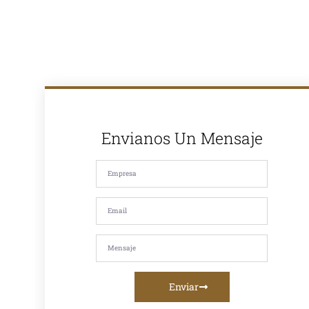
el Perú. Con
más de 30
años de
experiencia en
el mercado,
somos
reconocidos
por la calidad
de nuestros
productos y
nuestro
compromiso
Envianos Un Mensaje
con la
satisfacción de
nuestros
clientes. Si
estás
buscando
asfalto en
caliente, asfalto
en frío, mezcla
asfáltica,
imprimación,
riego de liga o
servicios de
fresado
Enviar
asfáltico, te
ofrecemos la