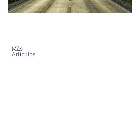
Más
Artículos
El Asfalto En
Caliente
Soluciones
Para
Proyectos
Viales En
Perú
Descubre
por qué el
asfalto en
caliente en
Perú es la
opción más
duradera y
eficiente