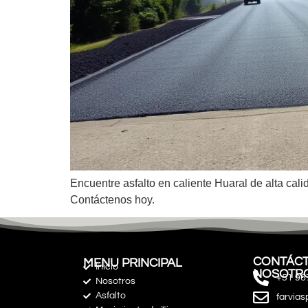
Encuentre asfalto en caliente Huaral de alta cal
Contáctenos hoy.
CONTÁCT
MENU PRINCIPAL
Inicio
NOSOTR
+51 96
Nosotros
Asfalto
farvia