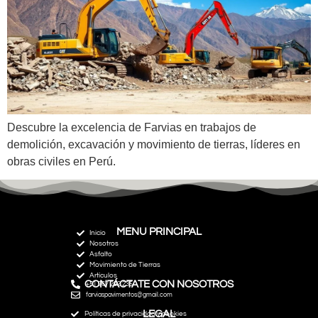
Descubre la excelencia de Farvias en trabajos de
demolición, excavación y movimiento de tierras, líderes en
obras civiles en Perú.
MENU PRINCIPAL
Inicio
Nosotros
Asfalto
Movimiento de Tierras
Artículos
CONTÁCTATE CON NOSOTROS
+51 967 292 235
farviaspavimentos@gmail.com
LEGAL
Políticas de privacidad y cookies