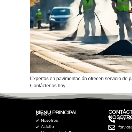
Expertos en pavimentación ofrecen servicio de p
Contáctenos hoy
CONTÁCT
MENU PRINCIPAL
Inicio
NOSOTR
+51 96
Nosotros
Asfalto
farvia