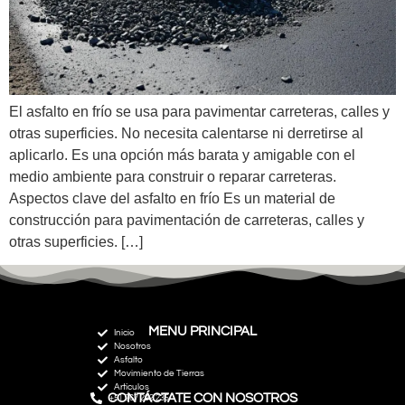
El asfalto en frío se usa para pavimentar carreteras, calles y
otras superficies. No necesita calentarse ni derretirse al
aplicarlo. Es una opción más barata y amigable con el
medio ambiente para construir o reparar carreteras.
Aspectos clave del asfalto en frío Es un material de
construcción para pavimentación de carreteras, calles y
otras superficies. […]
MENU PRINCIPAL
Inicio
Nosotros
Asfalto
Movimiento de Tierras
Artículos
CONTÁCTATE CON NOSOTROS
+51 967 292 235