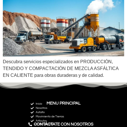
Descubra servicios especializados en PRODUCCIÓN,
TENDIDO Y COMPACTACIÓN DE MEZCLA ASFÁLTICA
EN CALIENTE para obras duraderas y de calidad.
MENU PRINCIPAL
Inicio
Nosotros
Asfalto
Movimiento de Tierras
Artículos
CONTÁCTATE CON NOSOTROS
+51 967 292 235