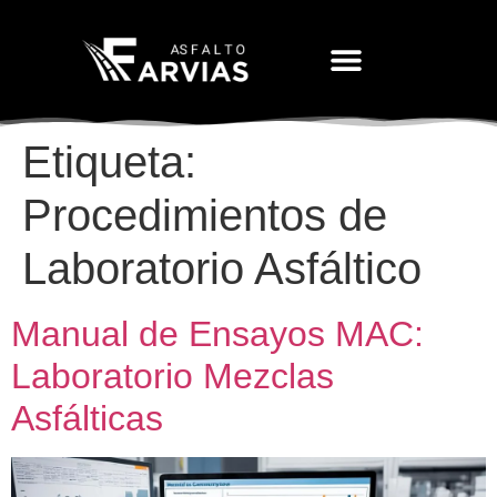
Movimiento De Tierras
Etiqueta:
Procedimientos de
Laboratorio Asfáltico
Manual de Ensayos MAC:
Laboratorio Mezclas
Asfálticas