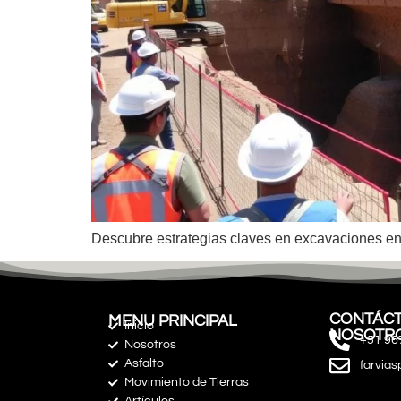
Descubre estrategias claves en excavaciones en 
CONTÁCT
MENU PRINCIPAL
Inicio
NOSOTR
+51 96
Nosotros
Asfalto
farvia
Movimiento de Tierras
Artículos