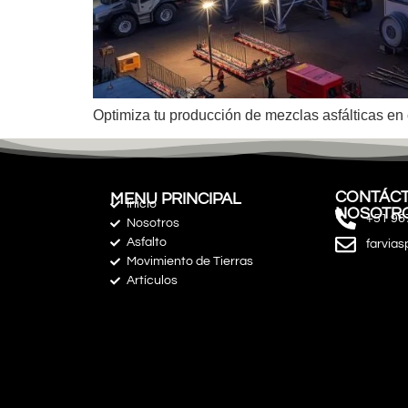
Optimiza tu producción de mezclas asfálticas en 
CONTÁCT
MENU PRINCIPAL
Inicio
NOSOTR
+51 96
Nosotros
Asfalto
farvia
Movimiento de Tierras
Artículos