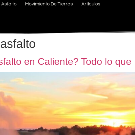
Asfalto
Movimiento De Tierras
Artículos
asfalto
falto en Caliente? Todo lo qu