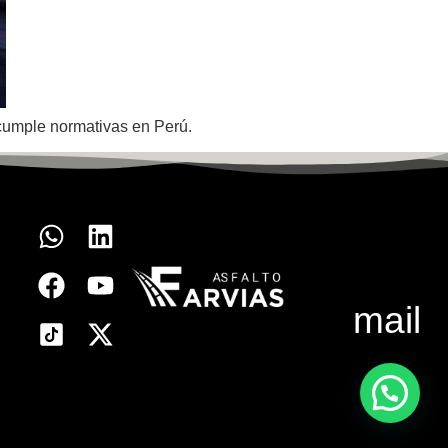
y cumple normativas en Perú.
mail