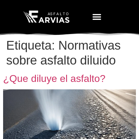
Movimiento De Tierras
Etiqueta:
Normativas
sobre asfalto diluido
¿Que diluye el asfalto?