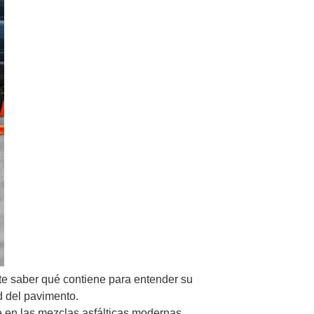
nte saber qué contiene para entender su
d del pavimento.
e en las mezclas asfálticas modernas.