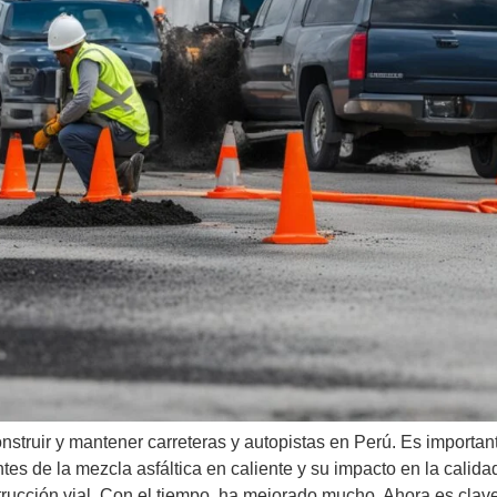
onstruir y mantener carreteras y autopistas en Perú. Es importa
es de la mezcla asfáltica en caliente y su impacto en la calida
trucción vial. Con el tiempo, ha mejorado mucho. Ahora es clav