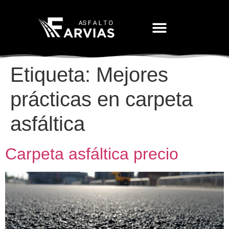
Movimiento De Tierras
Etiqueta:
Mejores
prácticas en carpeta
asfáltica
Carpeta asfáltica precio