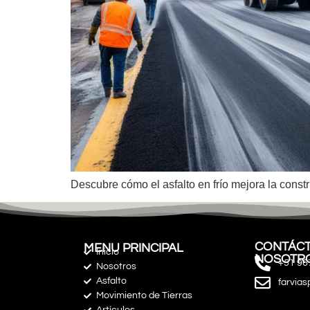
Descubre cómo el asfalto en frío mejora la const
CONTÁCT
MENU PRINCIPAL
Inicio
NOSOTR
+51 96
Nosotros
Asfalto
farvia
Movimiento de Tierras
Artículos