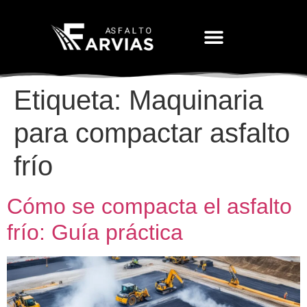
Movimiento De Tierras
Etiqueta:
Maquinaria
para compactar asfalto
frío
Cómo se compacta el asfalto
frío: Guía práctica