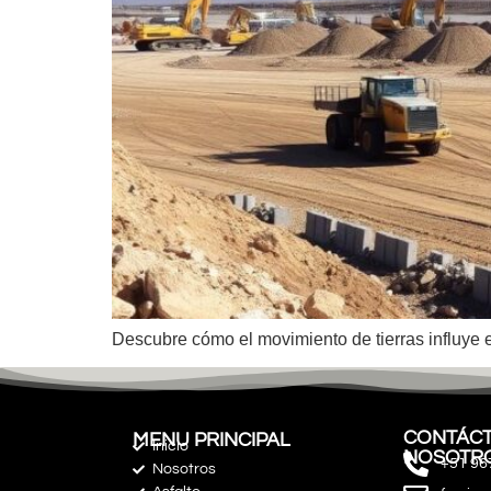
Descubre cómo el movimiento de tierras influye e
CONTÁCT
MENU PRINCIPAL
Inicio
NOSOTR
+51 96
Nosotros