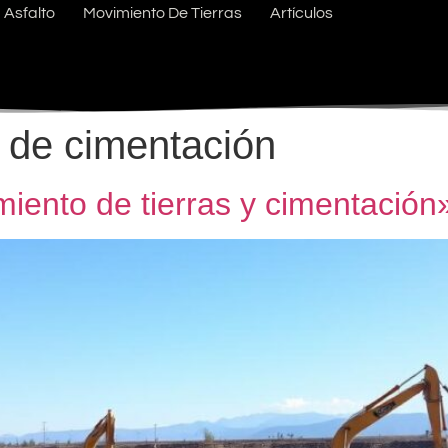
Asfalto
Movimiento De Tierras
Artículos
a de cimentación
miento de tierras y cimentación