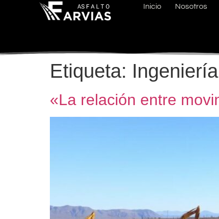
Inicio
Nosotros
Etiqueta:
Ingenierí
«La relación entre movi