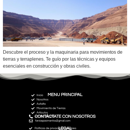
Descubre el proceso y la maquinaria para movimientos de
tierras y terraplenes. Te guío por las técnicas y equipos
esenciales en construcción y obras civiles.
MENU PRINCIPAL
Inicio
Nosotros
Asfalto
Movimiento de Tierras
Artículos
CONTÁCTATE CON NOSOTROS
+51 967 292 235
farviaspavimentos@gmail.com
LEGAL
Políticas de privacidad y cookies