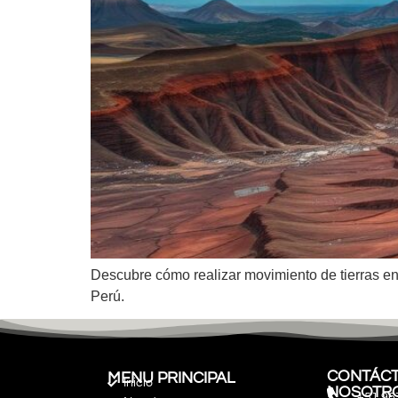
Descubre cómo realizar movimiento de tierras en
Perú.
CONTÁCT
MENU PRINCIPAL
Inicio
NOSOTR
+51 96