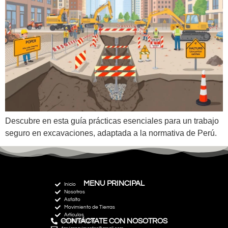
Descubre en esta guía prácticas esenciales para un trabajo
seguro en excavaciones, adaptada a la normativa de Perú.
MENU PRINCIPAL
Inicio
Nosotros
Asfalto
Movimiento de Tierras
Artículos
CONTÁCTATE CON NOSOTROS
+51 967 292 235