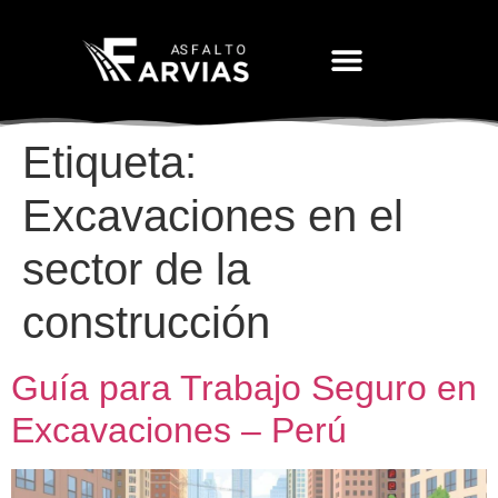
Movimiento De Tierras
Etiqueta:
Excavaciones en el
sector de la
construcción
Guía para Trabajo Seguro en
Excavaciones – Perú