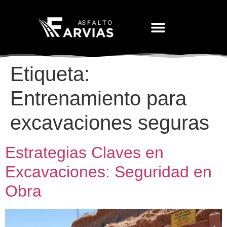
Movimiento De Tierras
Etiqueta:
Entrenamiento para
excavaciones seguras
Estrategias Claves en
Excavaciones: Seguridad en
Obra