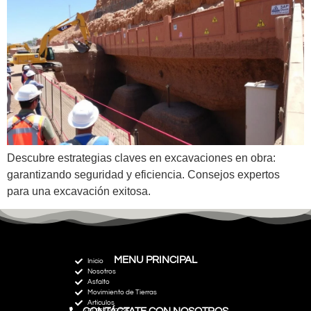
Descubre estrategias claves en excavaciones en obra:
garantizando seguridad y eficiencia. Consejos expertos
para una excavación exitosa.
MENU PRINCIPAL
Inicio
Nosotros
Asfalto
Movimiento de Tierras
Artículos