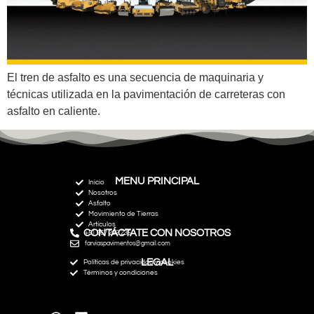
El tren de asfalto es una secuencia de maquinaria y
técnicas utilizada en la pavimentación de carreteras con
asfalto en caliente.
MENU PRINCIPAL
Inicio
Nosotros
Asfalto
Movimiento de Tierras
Artículos
CONTÁCTATE CON NOSOTROS
+51 967 292 235
farviaspavimentos@gmail.com
LEGAL
Políticas de privacidad y cookies
Términos y condiciones