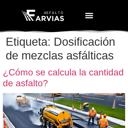
Movimiento De Tierras
Etiqueta:
Dosificación
de mezclas asfálticas
¿Cómo se calcula la cantidad
de asfalto?