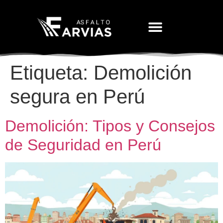
Movimiento De Tierras
Etiqueta:
Demolición
segura en Perú
Demolición: Tipos y Consejos
de Seguridad en Perú