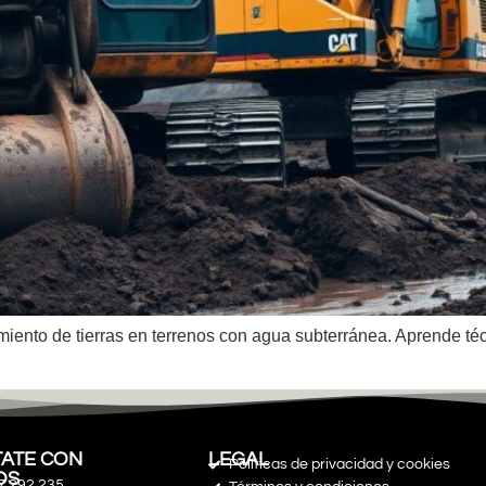
iento de tierras en terrenos con agua subterránea. Aprende téc
ATE CON
LEGAL
Políticas de privacidad y cookies
OS
7 292 235