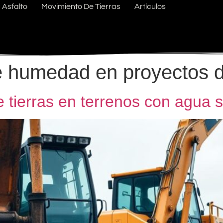
Asfalto
Movimiento De Tierras
Artículos
e humedad en proyectos d
 tierras en terrenos con agua 