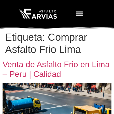
Movimiento De Tierras
Etiqueta:
Comprar
Asfalto Frio Lima
Venta de Asfalto Frio en Lima
– Peru | Calidad