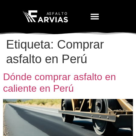
Movimiento De Tierras
Etiqueta:
Comprar
asfalto en Perú
Dónde comprar asfalto en
caliente en Perú