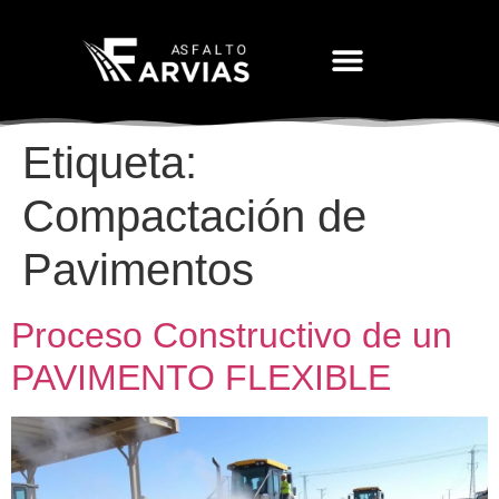
Movimiento De Tierras
Etiqueta:
Compactación de
Pavimentos
Proceso Constructivo de un
PAVIMENTO FLEXIBLE