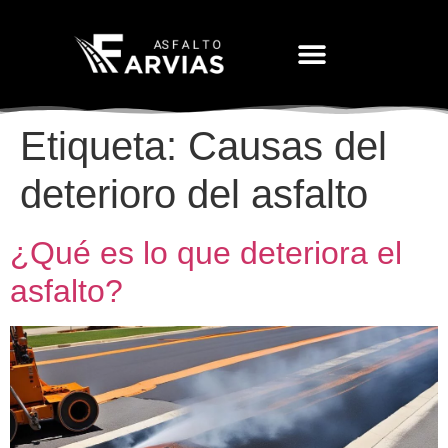
Movimiento De Tierras
Etiqueta:
Causas del
deterioro del asfalto
¿Qué es lo que deteriora el
asfalto?