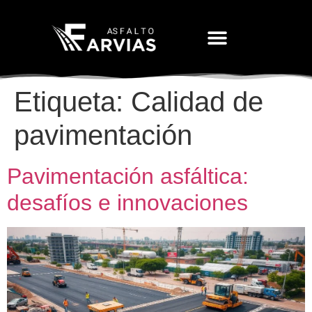
Movimiento De Tierras
Etiqueta:
Calidad de
pavimentación
Pavimentación asfáltica:
desafíos e innovaciones