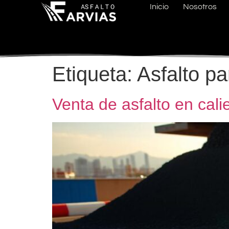
Inicio
Nosotros
Etiqueta:
Asfalto p
Venta de asfalto en cali