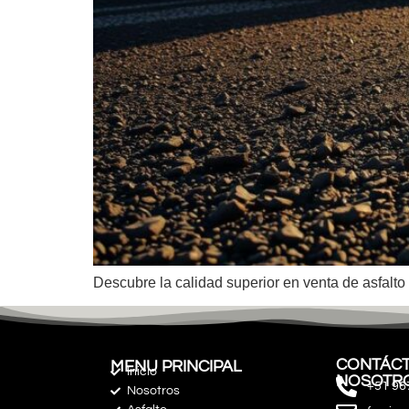
Descubre la calidad superior en venta de asfalto 
CONTÁCT
MENU PRINCIPAL
Inicio
NOSOTR
+51 96
Nosotros