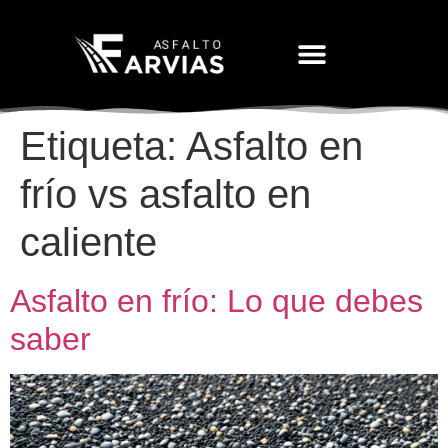
Movimiento De Tierras
Etiqueta:
Asfalto en
frío vs asfalto en
caliente
Asfalto en frío: Lo que debes
saber