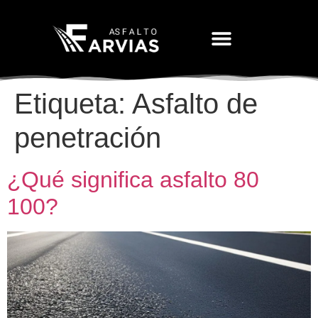
Movimiento De Tierras
Etiqueta:
Asfalto de
penetración
¿Qué significa asfalto 80
100?