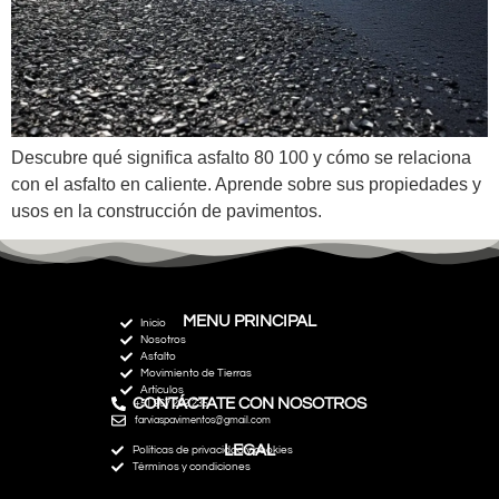
Descubre qué significa asfalto 80 100 y cómo se relaciona
con el asfalto en caliente. Aprende sobre sus propiedades y
usos en la construcción de pavimentos.
MENU PRINCIPAL
Inicio
Nosotros
Asfalto
Movimiento de Tierras
Artículos
CONTÁCTATE CON NOSOTROS
+51 967 292 235
farviaspavimentos@gmail.com
LEGAL
Políticas de privacidad y cookies
Términos y condiciones