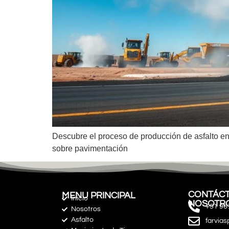
Descubre el proceso de producción de asfalto 
sobre pavimentación
CONTÁCT
MENU PRINCIPAL
Inicio
NOSOTR
+51 96
Nosotros
Asfalto
farvia