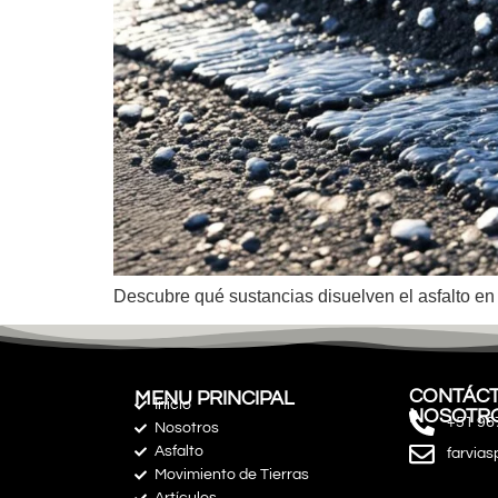
Descubre qué sustancias disuelven el asfalto en 
CONTÁCT
MENU PRINCIPAL
Inicio
NOSOTR
+51 96
Nosotros
Asfalto
farvia
Movimiento de Tierras
Artículos