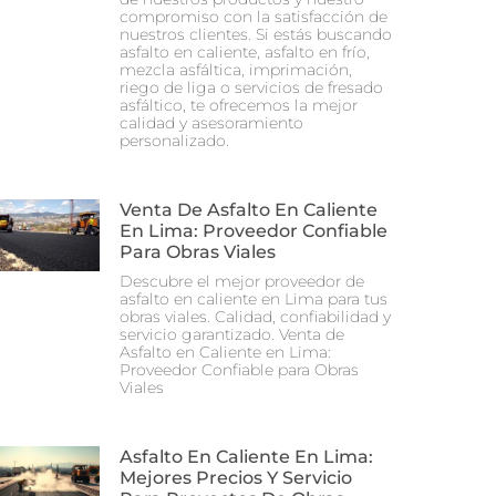
compromiso con la satisfacción de
nuestros clientes. Si estás buscando
asfalto en caliente, asfalto en frío,
mezcla asfáltica, imprimación,
riego de liga o servicios de fresado
asfáltico, te ofrecemos la mejor
calidad y asesoramiento
personalizado.
Venta De Asfalto En Caliente
En Lima: Proveedor Confiable
Para Obras Viales
Descubre el mejor proveedor de
asfalto en caliente en Lima para tus
obras viales. Calidad, confiabilidad y
servicio garantizado. Venta de
Asfalto en Caliente en Lima:
Proveedor Confiable para Obras
Viales
Asfalto En Caliente En Lima:
Mejores Precios Y Servicio