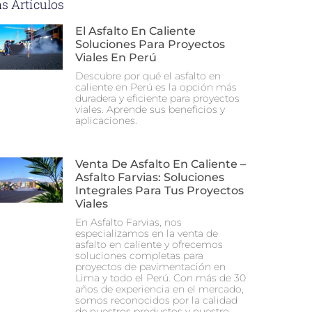
s Artículos
El Asfalto En Caliente
Soluciones Para Proyectos
Viales En Perú
Descubre por qué el asfalto en
caliente en Perú es la opción más
duradera y eficiente para proyectos
viales. Aprende sus beneficios y
aplicaciones.
Venta De Asfalto En Caliente –
Asfalto Farvias: Soluciones
Integrales Para Tus Proyectos
Viales
En Asfalto Farvias, nos
especializamos en la venta de
asfalto en caliente y ofrecemos
soluciones completas para
proyectos de pavimentación en
Lima y todo el Perú. Con más de 30
años de experiencia en el mercado,
somos reconocidos por la calidad
de nuestros productos y nuestro