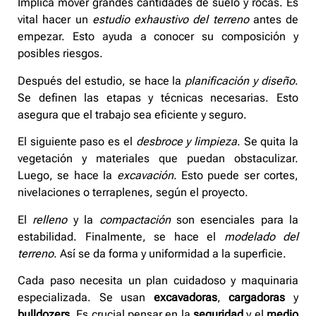
Implica mover grandes cantidades de suelo y rocas. Es
vital hacer un
estudio exhaustivo del terreno
antes de
empezar. Esto ayuda a conocer su composición y
posibles riesgos.
Después del estudio, se hace la
planificación y diseño
.
Se definen las etapas y técnicas necesarias. Esto
asegura que el trabajo sea eficiente y seguro.
El siguiente paso es el
desbroce y limpieza
. Se quita la
vegetación y materiales que puedan obstaculizar.
Luego, se hace la
excavación
. Esto puede ser cortes,
nivelaciones o terraplenes, según el proyecto.
El
relleno
y la
compactación
son esenciales para la
estabilidad. Finalmente, se hace el
modelado del
terreno
. Así se da forma y uniformidad a la superficie.
Cada paso necesita un plan cuidadoso y maquinaria
especializada. Se usan
excavadoras
,
cargadoras
y
bulldozers
. Es crucial pensar en la
seguridad
y el
medio