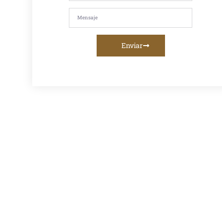
en frío, mezcla
asfáltica,
imprimación,
riego de liga o
servicios de
fresado
Enviar
asfáltico, te
ofrecemos la
mejor calidad y
asesoramiento
personalizado.
Venta De
Asfalto En
Caliente En
Lima:
Proveedor
Confiable
Para Obras
Viales
Descubre el
mejor
proveedor
de asfalto en
caliente en
Lima para
tus obras
viales.