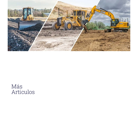
Más
Artículos
El Asfalto En
Caliente
Soluciones
Para
Proyectos
Viales En
Perú