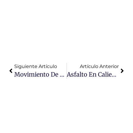
Lima para tus
proyectos de
obras.
Calidad
garantizada y
asesoría
especializada.
Siguiente Artículo
Artículo Anterior
Movimiento De Tierras
Asfalto En Caliente Beneficios Del Uso En La Construcción