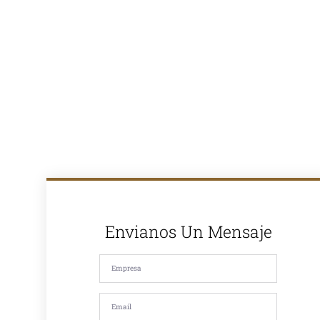
asfalto en
caliente y
ofrecemos
soluciones
completas para
proyectos de
pavimentación
en Lima y todo
el Perú. Con
más de 30
años de
experiencia en
el mercado,
somos
reconocidos
por la calidad
de nuestros
productos y
nuestro
compromiso
Envianos Un Mensaje
con la
satisfacción de
nuestros
clientes. Si
estás
buscando
asfalto en
caliente, asfalto