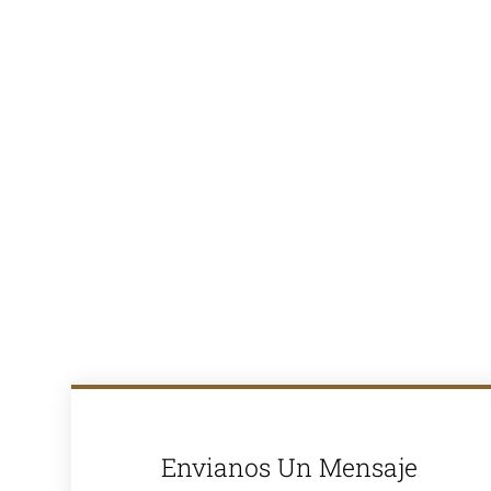
Proyectos
Viales
En Asfalto
Farvias, nos
especializamos
en la venta de
asfalto en
caliente y
ofrecemos
soluciones
completas para
proyectos de
pavimentación
en Lima y todo
el Perú. Con
más de 30
años de
experiencia en
el mercado,
somos
reconocidos
por la calidad
de nuestros
productos y
nuestro
compromiso
Envianos Un Mensaje
con la