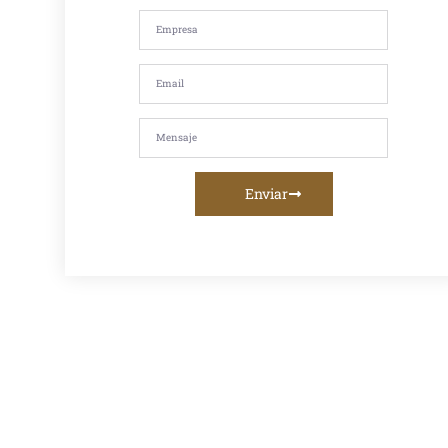
satisfacción de
nuestros
clientes. Si
estás
buscando
asfalto en
caliente, asfalto
en frío, mezcla
asfáltica,
imprimación,
riego de liga o
servicios de
fresado
Enviar
asfáltico, te
ofrecemos la
mejor calidad y
asesoramiento
personalizado.
Venta De
Asfalto En
Caliente En
Lima:
Proveedor
Confiable
Para Obras
Viales
Descubre el