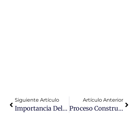
Descubre los
mejores
precios y
servicio de
asfalto en
caliente en
Lima para tus
proyectos de
obras.
Calidad
garantizada y
asesoría
especializada.
Siguiente Artículo
Artículo Anterior
Importancia Del Asfalto En Caliente En Perú
Proceso Constructivo De La Carpeta Asfáltica En Caliente