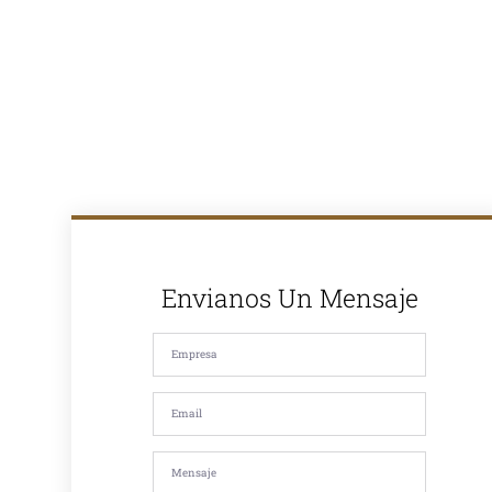
soluciones
completas para
proyectos de
pavimentación
en Lima y todo
el Perú. Con
más de 30
años de
experiencia en
el mercado,
somos
reconocidos
por la calidad
de nuestros
productos y
nuestro
compromiso
Envianos Un Mensaje
con la
satisfacción de
nuestros
clientes. Si
estás
buscando
asfalto en
caliente, asfalto
en frío, mezcla
asfáltica,
imprimación,