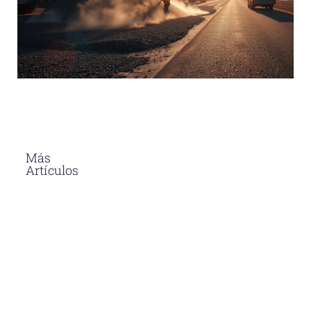
Más
Artículos
El Asfalto En
Caliente
Soluciones
Para
Proyectos
Viales En
Perú
Descubre
por qué el
asfalto en